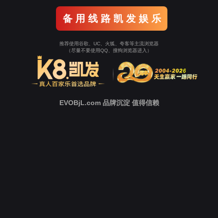
备 用 线 路 凯 发 娱 乐
推荐使用谷歌、UC、火狐、夸客等主流浏览器
（尽量不要使用QQ、搜狗浏览器进入）
EVOBjL.com 品牌沉淀 值得信赖