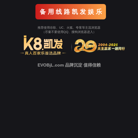
备 用 线 路 凯 发 娱 乐
推荐使用谷歌、UC、火狐、夸客等主流浏览器
（尽量不要使用QQ、搜狗浏览器进入）
EVOBjL.com 品牌沉淀 值得信赖