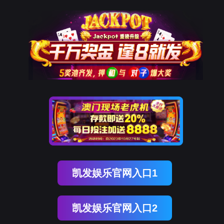
凯发娱乐官网入口1
凯发娱乐官网入口2