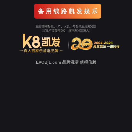
备 用 线 路 凯 发 娱 乐
推荐使用谷歌、UC、火狐、夸客等主流浏览器
（尽量不要使用QQ、搜狗浏览器进入）
EVOBjL.com 品牌沉淀 值得信赖