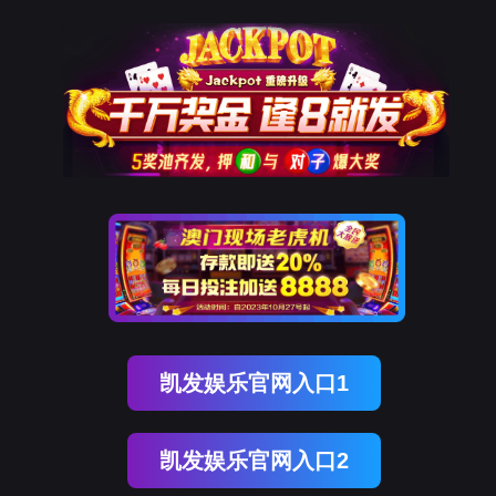
918博天堂官网
解决方案
10年+工业互联网经验
为工业企业给予工业互联网整体解决方案
立即咨询