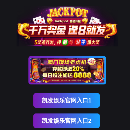
918博天堂官网
该页面不存在！
页面自动
跳转
等待时间：
3
秒