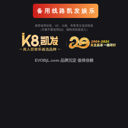
返回918博天堂官
网
立即跳转