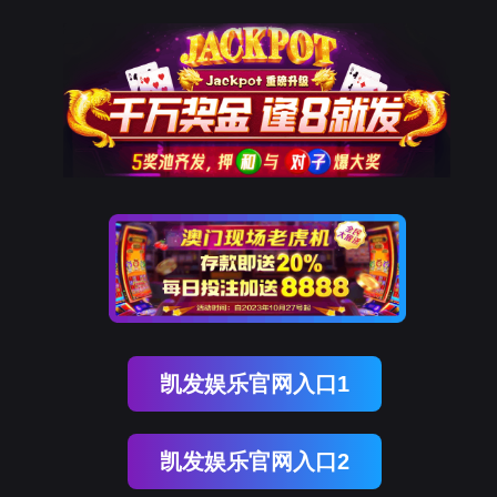
918博天堂官网
该页面不存在！
页面自动
跳转
等待时间：
3
秒