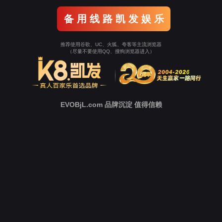
返回918博天堂官
网
立即跳转