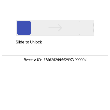
918博天堂官网
该页面不存在！
页面自动
跳转
等待时间：
3
秒