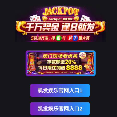
凯发娱乐官网入口1
凯发娱乐官网入口2