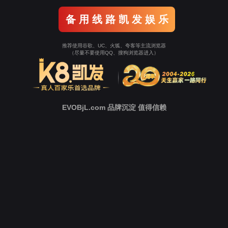
备 用 线 路 凯 发 娱 乐
推荐使用谷歌、UC、火狐、夸客等主流浏览器
（尽量不要使用QQ、搜狗浏览器进入）
EVOBjL.com 品牌沉淀 值得信赖